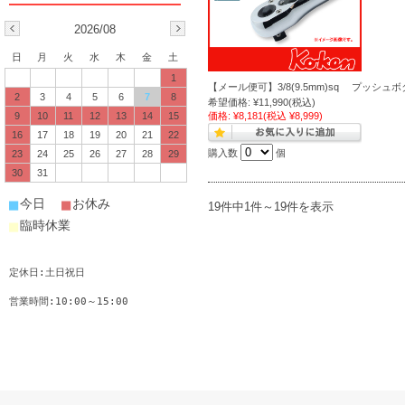
2026/08
日
月
火
水
木
金
土
1
【メール便可】3/8(9.5mm)sq プッシュ
2
3
4
5
6
7
8
希望価格:
¥11,990
(税込)
9
10
11
12
13
14
15
価格:
¥8,181
(税込 ¥8,999)
16
17
18
19
20
21
22
購入数
個
23
24
25
26
27
28
29
30
31
■
■
今日
お休み
19件中1件～19件を表示
■
臨時休業
定休日:土日祝日
営業時間:10:00～15:00