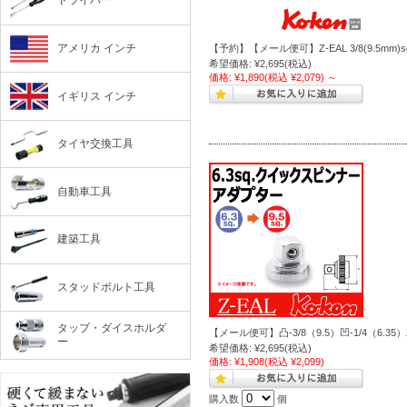
ドライバー
アメリカ インチ
【予約】【メール便可】Z-EAL 3/8(9.5m
希望価格:
¥2,695
(税込)
価格:
¥1,890
(税込 ¥2,079)
～
イギリス インチ
タイヤ交換工具
自動車工具
建築工具
スタッドボルト工具
タップ・ダイスホルダ
【メール便可】凸-3/8（9.5）凹-1/4（6.35
ー
希望価格:
¥2,695
(税込)
価格:
¥1,908
(税込 ¥2,099)
購入数
個