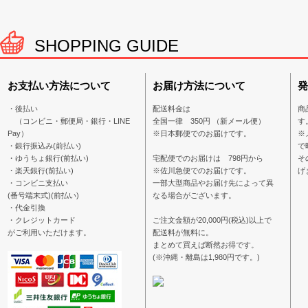
SHOPPING GUIDE
お支払い方法について
お届け方法について
発
・後払い
配送料金は
商
（コンビニ・郵便局・銀行・LINE
全国一律 350円 （新メール便）
す
Pay）
※日本郵便でのお届けです。
※
・銀行振込み(前払い)
で
・ゆうちょ銀行(前払い)
宅配便でのお届けは 798円から
そ
・楽天銀行(前払い)
※佐川急便でのお届けです。
げ
・コンビニ支払い
一部大型商品やお届け先によって異
(番号端末式)(前払い)
なる場合がございます。
・代金引換
・クレジットカード
ご注文金額が20,000円(税込)以上で
がご利用いただけます。
配送料が無料に。
まとめて買えば断然お得です。
(※沖縄・離島は1,980円です。)