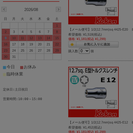
2026/08
日
月
火
水
木
金
土
1
【メール便可】1/2(12.7mm)sq 4425-E
2
3
4
5
6
7
8
希望価格:
¥1,518
(税込)
9
10
11
12
13
14
15
価格:
¥1,181
(税込 ¥1,299)
16
17
18
19
20
21
22
23
24
25
26
27
28
29
購入数
個
30
31
■
■
今日
お休み
■
臨時休業
定休日:土日祝日
営業時間:10:00～15:00
【メール便可】1/2(12.7mm)sq 4425-E
希望価格:
¥1,452
(税込)
価格:
¥1,181
(税込 ¥1,299)