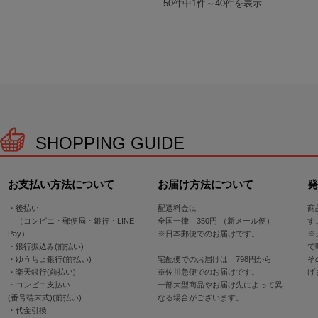
50件中1件～40件を表示
SHOPPING GUIDE
お支払い方法について
お届け方法について
発
・後払い
配送料金は
商
（コンビニ・郵便局・銀行・LINE
全国一律 350円 （新メール便）
す
Pay）
※日本郵便でのお届けです。
※
・銀行振込み(前払い)
で
・ゆうちょ銀行(前払い)
宅配便でのお届けは 798円から
そ
・楽天銀行(前払い)
※佐川急便でのお届けです。
げ
・コンビニ支払い
一部大型商品やお届け先によって異
(番号端末式)(前払い)
なる場合がございます。
・代金引換