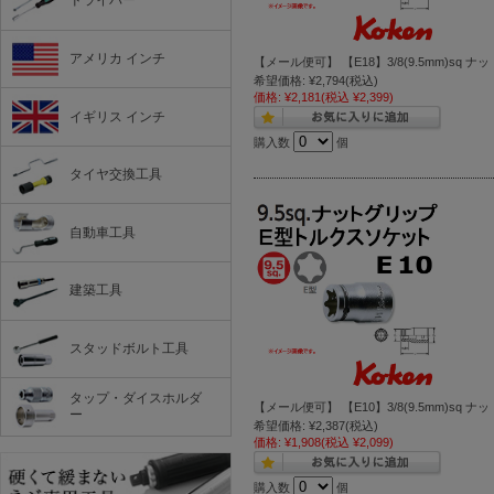
ドライバー
アメリカ インチ
【メール便可】 【E18】3/8(9.5mm)sq 
希望価格:
¥2,794
(税込)
価格:
¥2,181
(税込 ¥2,399)
イギリス インチ
購入数
個
タイヤ交換工具
自動車工具
建築工具
スタッドボルト工具
タップ・ダイスホルダ
【メール便可】 【E10】3/8(9.5mm)sq 
ー
希望価格:
¥2,387
(税込)
価格:
¥1,908
(税込 ¥2,099)
購入数
個