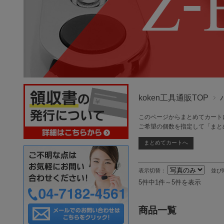
koken工具通販TOP
このページからまとめてカート
ご希望の個数を指定して「まと
表示切替：
並び
5件中1件～5件を表示
商品一覧