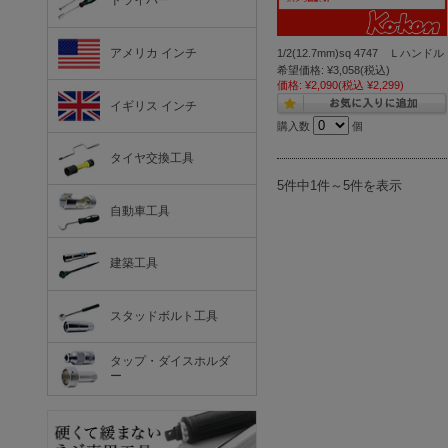
ドライバー
アメリカ インチ
1/2(12.7mm)sq 4747 Ｌハンドル
希望価格:
¥3,058
(税込)
価格:
¥2,090
(税込 ¥2,299)
イギリス インチ
購入数
個
タイヤ交換工具
5件中1件～5件を表示
自動車工具
建築工具
スタッドボルト工具
タップ・ダイスホルダ
ー