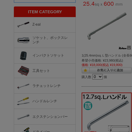
ITEM CATEGORY
Z-eal
ソケット、ボックスレ
ンチ
インパクトソケット
1(25.4mm)sq.Ｌ型ハンドル (全長60
希望小売価格:
¥23,980
(税込)
価格:
¥18,000
(税込 ¥19,800)
工具セット
購入数
個
ラチェットレンチ
ハンドルレンチ
エクステンションバー