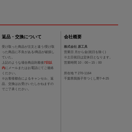
返品・交換について
会社概要
受け取った商品が注文と違う/受け取
株式会社 原工具
った商品に不良がある/商品が破損し
営業日 月から金(祝日を除く)
ていた。
※土日祝日は定休日となります。
上記のような場合商品到着後
7日以
営業時間 10：00～15：00
内
にメールまたはお電話にてご連絡
ください。
所在地 〒270-1164
※お客様都合によるキャンセル、返
千葉県我孫子市つくし野7-4-25
品、交換はお受けいたしかねますの
でご了承ください。