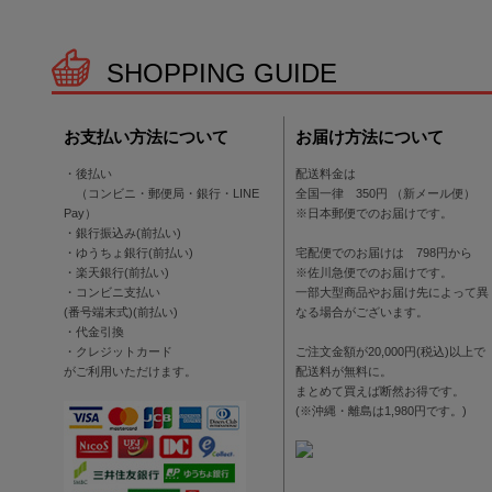
SHOPPING GUIDE
お支払い方法について
お届け方法について
・後払い
配送料金は
（コンビニ・郵便局・銀行・LINE
全国一律 350円 （新メール便）
Pay）
※日本郵便でのお届けです。
・銀行振込み(前払い)
・ゆうちょ銀行(前払い)
宅配便でのお届けは 798円から
・楽天銀行(前払い)
※佐川急便でのお届けです。
・コンビニ支払い
一部大型商品やお届け先によって異
(番号端末式)(前払い)
なる場合がございます。
・代金引換
・クレジットカード
ご注文金額が20,000円(税込)以上で
がご利用いただけます。
配送料が無料に。
まとめて買えば断然お得です。
(※沖縄・離島は1,980円です。)