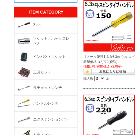
ITEM CATEGORY
Z-eal
ソケット、ボックスレ
ンチ
インパクトソケット
【メール便可】1/4(6.3mm)sq ス
希望価格:
¥2,772
(税込)
価格:
¥1,908
(税込 ¥2,099)
工具セット
購入数
本
ラチェットレンチ
ハンドルレンチ
エクステンションバー