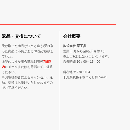
返品・交換について
会社概要
受け取った商品が注文と違う/受け取
株式会社 原工具
った商品に不良がある/商品が破損し
営業日 月から金(祝日を除く)
ていた。
※土日祝日は定休日となります。
上記のような場合商品到着後
7日以
営業時間 10：00～15：00
内
にメールまたはお電話にてご連絡
ください。
所在地 〒270-1164
※お客様都合によるキャンセル、返
千葉県我孫子市つくし野7-4-25
品、交換はお受けいたしかねますの
でご了承ください。