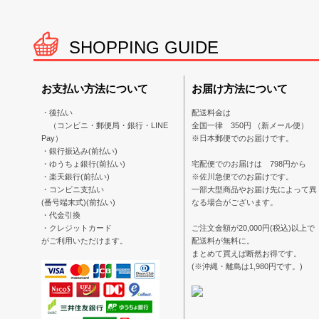
SHOPPING GUIDE
お支払い方法について
お届け方法について
・後払い
配送料金は
（コンビニ・郵便局・銀行・LINE
全国一律 350円 （新メール便）
Pay）
※日本郵便でのお届けです。
・銀行振込み(前払い)
・ゆうちょ銀行(前払い)
宅配便でのお届けは 798円から
・楽天銀行(前払い)
※佐川急便でのお届けです。
・コンビニ支払い
一部大型商品やお届け先によって異
(番号端末式)(前払い)
なる場合がございます。
・代金引換
・クレジットカード
ご注文金額が20,000円(税込)以上で
がご利用いただけます。
配送料が無料に。
まとめて買えば断然お得です。
(※沖縄・離島は1,980円です。)