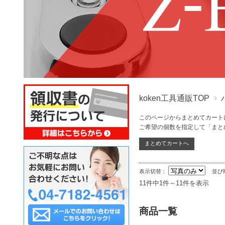
koken工具通販TOP
このページからまとめてカート
ご希望の個数を指定して「まと
表示切替：
並び
11件中1件～11件を表示
商品一覧