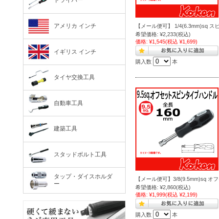
ドライバー
アメリカ インチ
【メール便可】 1/4(6.3mm)sq ス
希望価格:
¥2,233
(税込)
価格:
¥1,545
(税込 ¥1,699)
イギリス インチ
購入数
本
タイヤ交換工具
自動車工具
建築工具
スタッドボルト工具
タップ・ダイスホルダ
【メール便可】3/8(9.5mm)sq 
ー
希望価格:
¥2,860
(税込)
価格:
¥1,999
(税込 ¥2,199)
購入数
本