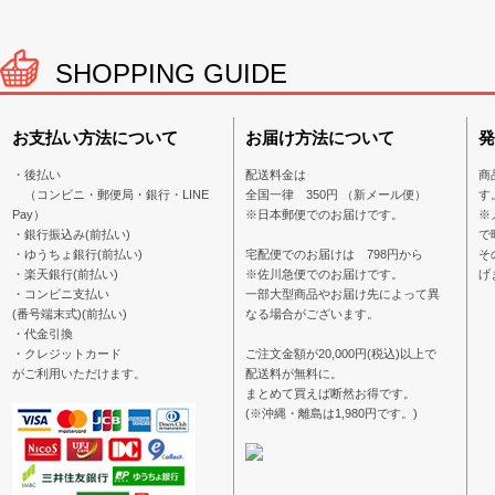
SHOPPING GUIDE
お支払い方法について
お届け方法について
発
・後払い
配送料金は
商
（コンビニ・郵便局・銀行・LINE
全国一律 350円 （新メール便）
す
Pay）
※日本郵便でのお届けです。
※
・銀行振込み(前払い)
で
・ゆうちょ銀行(前払い)
宅配便でのお届けは 798円から
そ
・楽天銀行(前払い)
※佐川急便でのお届けです。
げ
・コンビニ支払い
一部大型商品やお届け先によって異
(番号端末式)(前払い)
なる場合がございます。
・代金引換
・クレジットカード
ご注文金額が20,000円(税込)以上で
がご利用いただけます。
配送料が無料に。
まとめて買えば断然お得です。
(※沖縄・離島は1,980円です。)