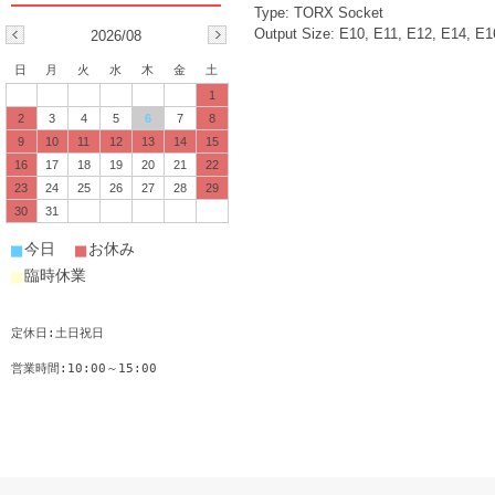
Type: TORX Socket
Output Size: E10, E11, E12, E14, E1
2026/08
日
月
火
水
木
金
土
1
2
3
4
5
6
7
8
9
10
11
12
13
14
15
16
17
18
19
20
21
22
23
24
25
26
27
28
29
30
31
■
■
今日
お休み
■
臨時休業
定休日:土日祝日
営業時間:10:00～15:00