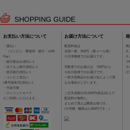
SHOPPING GUIDE
お支払い方法について
お届け方法について
発
・後払い
配送料金は
商
（コンビニ・郵便局・銀行・LINE
全国一律 350円 （新メール便）
す
Pay）
※日本郵便でのお届けです。
※
・銀行振込み(前払い)
で
・ゆうちょ銀行(前払い)
宅配便でのお届けは 798円から
そ
・楽天銀行(前払い)
※佐川急便でのお届けです。
げ
・コンビニ支払い
一部大型商品やお届け先によって異
(番号端末式)(前払い)
なる場合がございます。
・代金引換
・クレジットカード
ご注文金額が20,000円(税込)以上で
がご利用いただけます。
配送料が無料に。
まとめて買えば断然お得です。
(※沖縄・離島は1,980円です。)