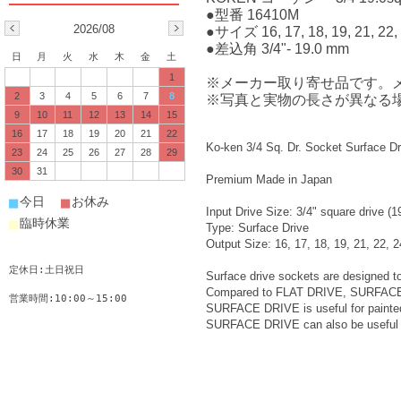
●型番 16410M
2026/08
●サイズ 16, 17, 18, 19, 21, 22, 
●差込角 3/4"- 19.0 mm
日
月
火
水
木
金
土
1
※メーカー取り寄せ品です。
2
3
4
5
6
7
8
※写真と実物の長さが異なる
9
10
11
12
13
14
15
16
17
18
19
20
21
22
Ko-ken 3/4 Sq. Dr. Socket Surface Dr
23
24
25
26
27
28
29
30
31
Premium Made in Japan
■
■
今日
お休み
Input Drive Size: 3/4" square drive (
■
臨時休業
Type: Surface Drive
Output Size: 16, 17, 18, 19, 21, 22, 
定休日:土日祝日
Surface drive sockets are designed to 
Compared to FLAT DRIVE, SURFACE DRIV
営業時間:10:00～15:00
SURFACE DRIVE is useful for painted f
SURFACE DRIVE can also be useful fo