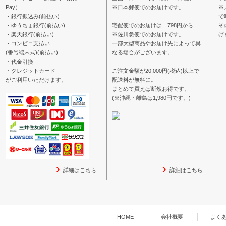
Pay）
※日本郵便でのお届けです。
※
・銀行振込み(前払い)
で
・ゆうちょ銀行(前払い)
宅配便でのお届けは 798円から
そ
・楽天銀行(前払い)
※佐川急便でのお届けです。
げ
・コンビニ支払い
一部大型商品やお届け先によって異
(番号端末式)(前払い)
なる場合がございます。
・代金引換
・クレジットカード
ご注文金額が20,000円(税込)以上で
がご利用いただけます。
配送料が無料に。
まとめて買えば断然お得です。
(※沖縄・離島は1,980円です。)
詳細はこちら
詳細はこちら
HOME
会社概要
よく