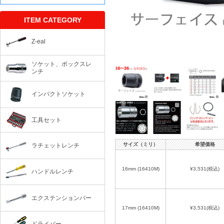
ITEM CATEGORY
Z-eal
ソケット、ボックスレ
ンチ
インパクトソケット
工具セット
サイズ（ミリ）
希望価格
ラチェットレンチ
16mm (16410M)
¥3,531
(税込)
ハンドルレンチ
エクステンションバー
17mm (16410M)
¥3,531
(税込)