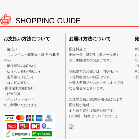
SHOPPING GUIDE
お支払い方法について
お届け方法について
発
・後払い
配送料金は
商
（コンビニ・郵便局・銀行・LINE
全国一律 350円 （新メール便）
す
Pay）
※日本郵便でのお届けです。
※
・銀行振込み(前払い)
で
・ゆうちょ銀行(前払い)
宅配便でのお届けは 798円から
そ
・楽天銀行(前払い)
※佐川急便でのお届けです。
げ
・コンビニ支払い
一部大型商品やお届け先によって異
(番号端末式)(前払い)
なる場合がございます。
・代金引換
・クレジットカード
ご注文金額が20,000円(税込)以上で
がご利用いただけます。
配送料が無料に。
まとめて買えば断然お得です。
(※沖縄・離島は1,980円です。)