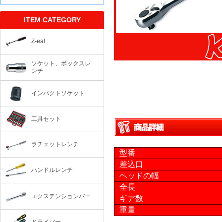
ITEM CATEGORY
Z-eal
ソケット、ボックスレ
ンチ
インパクトソケット
工具セット
ラチェットレンチ
型番
差込口
ハンドルレンチ
ヘッドの幅
全長
エクステンションバー
ギア数
重量