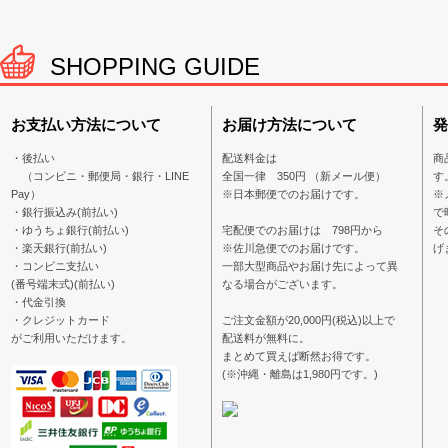
SHOPPING GUIDE
お支払い方法について
お届け方法について
発
・後払い
配送料金は
商
（コンビニ・郵便局・銀行・LINE
全国一律 350円 （新メール便）
す
Pay）
※日本郵便でのお届けです。
※
・銀行振込み(前払い)
で
・ゆうちょ銀行(前払い)
宅配便でのお届けは 798円から
そ
・楽天銀行(前払い)
※佐川急便でのお届けです。
げ
・コンビニ支払い
一部大型商品やお届け先によって異
(番号端末式)(前払い)
なる場合がございます。
・代金引換
・クレジットカード
ご注文金額が20,000円(税込)以上で
がご利用いただけます。
配送料が無料に。
まとめて買えば断然お得です。
(※沖縄・離島は1,980円です。)