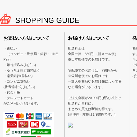
SHOPPING GUIDE
お支払い方法について
お届け方法について
発
・後払い
配送料金は
商
（コンビニ・郵便局・銀行・LINE
全国一律 350円 （新メール便）
す
Pay）
※日本郵便でのお届けです。
※
・銀行振込み(前払い)
で
・ゆうちょ銀行(前払い)
宅配便でのお届けは 798円から
そ
・楽天銀行(前払い)
※佐川急便でのお届けです。
げ
・コンビニ支払い
一部大型商品やお届け先によって異
(番号端末式)(前払い)
なる場合がございます。
・代金引換
・クレジットカード
ご注文金額が20,000円(税込)以上で
がご利用いただけます。
配送料が無料に。
まとめて買えば断然お得です。
(※沖縄・離島は1,980円です。)