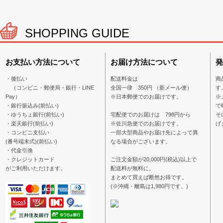
SHOPPING GUIDE
お支払い方法について
お届け方法について
発
・後払い
配送料金は
商
（コンビニ・郵便局・銀行・LINE
全国一律 350円 （新メール便）
す
Pay）
※日本郵便でのお届けです。
※
・銀行振込み(前払い)
で
・ゆうちょ銀行(前払い)
宅配便でのお届けは 798円から
そ
・楽天銀行(前払い)
※佐川急便でのお届けです。
げ
・コンビニ支払い
一部大型商品やお届け先によって異
(番号端末式)(前払い)
なる場合がございます。
・代金引換
・クレジットカード
ご注文金額が20,000円(税込)以上で
がご利用いただけます。
配送料が無料に。
まとめて買えば断然お得です。
(※沖縄・離島は1,980円です。)