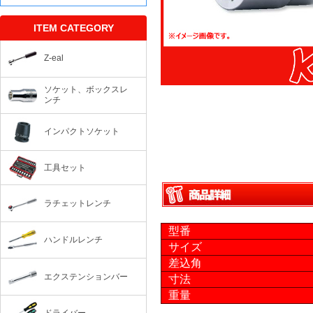
ITEM CATEGORY
Z-eal
ソケット、ボックスレ
ンチ
インパクトソケット
工具セット
ラチェットレンチ
型番
ハンドルレンチ
サイズ
差込角
エクステンションバー
寸法
重量