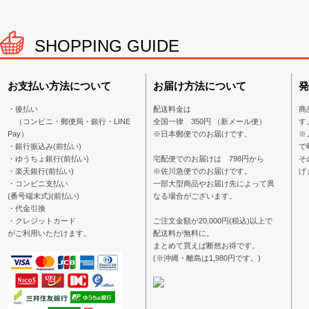
SHOPPING GUIDE
お支払い方法について
お届け方法について
発
・後払い
配送料金は
商
（コンビニ・郵便局・銀行・LINE
全国一律 350円 （新メール便）
す
Pay）
※日本郵便でのお届けです。
※
・銀行振込み(前払い)
で
・ゆうちょ銀行(前払い)
宅配便でのお届けは 798円から
そ
・楽天銀行(前払い)
※佐川急便でのお届けです。
げ
・コンビニ支払い
一部大型商品やお届け先によって異
(番号端末式)(前払い)
なる場合がございます。
・代金引換
・クレジットカード
ご注文金額が20,000円(税込)以上で
がご利用いただけます。
配送料が無料に。
まとめて買えば断然お得です。
(※沖縄・離島は1,980円です。)