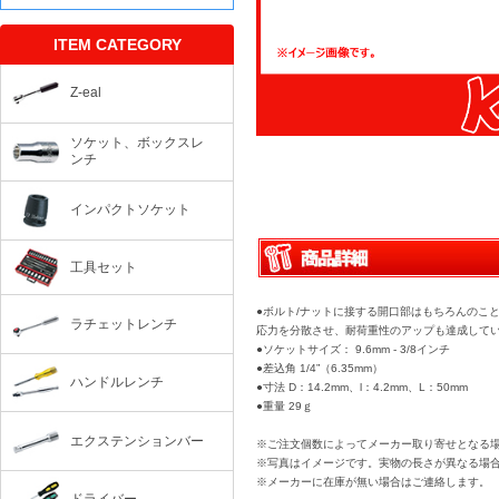
ITEM CATEGORY
Z-eal
ソケット、ボックスレ
ンチ
インパクトソケット
工具セット
●ボルト/ナットに接する開口部はもちろんのこ
ラチェットレンチ
応力を分散させ、耐荷重性のアップも達成して
●ソケットサイズ： 9.6mm - 3/8インチ
●差込角 1/4”（6.35mm）
ハンドルレンチ
●寸法 D：14.2mm、l：4.2mm、L：50mm
●重量 29ｇ
エクステンションバー
※ご注文個数によってメーカー取り寄せとなる
※写真はイメージです。実物の長さが異なる場
※メーカーに在庫が無い場合はご連絡します。