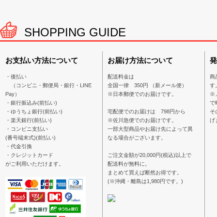
SHOPPING GUIDE
お支払い方法について
お届け方法について
発
・後払い
配送料金は
商
（コンビニ・郵便局・銀行・LINE
全国一律 350円 （新メール便）
す
Pay）
※日本郵便でのお届けです。
※
・銀行振込み(前払い)
で
・ゆうちょ銀行(前払い)
宅配便でのお届けは 798円から
そ
・楽天銀行(前払い)
※佐川急便でのお届けです。
げ
・コンビニ支払い
一部大型商品やお届け先によって異
(番号端末式)(前払い)
なる場合がございます。
・代金引換
・クレジットカード
ご注文金額が20,000円(税込)以上で
がご利用いただけます。
配送料が無料に。
まとめて買えば断然お得です。
(※沖縄・離島は1,980円です。)