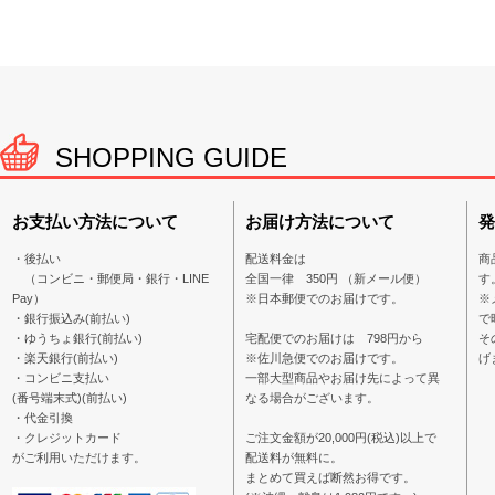
SHOPPING GUIDE
お支払い方法について
お届け方法について
発
・後払い
配送料金は
商
（コンビニ・郵便局・銀行・LINE
全国一律 350円 （新メール便）
す
Pay）
※日本郵便でのお届けです。
※
・銀行振込み(前払い)
で
・ゆうちょ銀行(前払い)
宅配便でのお届けは 798円から
そ
・楽天銀行(前払い)
※佐川急便でのお届けです。
げ
・コンビニ支払い
一部大型商品やお届け先によって異
(番号端末式)(前払い)
なる場合がございます。
・代金引換
・クレジットカード
ご注文金額が20,000円(税込)以上で
がご利用いただけます。
配送料が無料に。
まとめて買えば断然お得です。