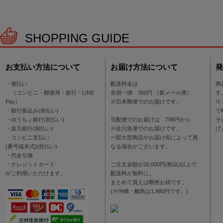
SHOPPING GUIDE
お支払い方法について
お届け方法について
発
・後払い
配送料金は
商
（コンビニ・郵便局・銀行・LINE
全国一律 350円 （新メール便）
す
Pay）
※日本郵便でのお届けです。
※
・銀行振込み(前払い)
で
・ゆうちょ銀行(前払い)
宅配便でのお届けは 798円から
そ
・楽天銀行(前払い)
※佐川急便でのお届けです。
げ
・コンビニ支払い
一部大型商品やお届け先によって異
(番号端末式)(前払い)
なる場合がございます。
・代金引換
・クレジットカード
ご注文金額が20,000円(税込)以上で
がご利用いただけます。
配送料が無料に。
まとめて買えば断然お得です。
(※沖縄・離島は1,980円です。)