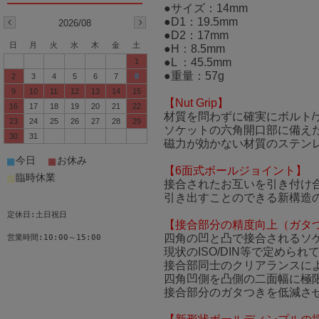
●サイズ：14mm
●D1：19.5mm
2026/08
●D2：17mm
日
月
火
水
木
金
土
●H：8.5mm
●L ：45.5mm
1
●重量：57g
2
3
4
5
6
7
8
9
10
11
12
13
14
15
【Nut Grip】
16
17
18
19
20
21
22
材質を問わずに確実にボルト/
23
24
25
26
27
28
29
ソケットの六角開口部に備え
30
31
磁力が効かない材質のステン
■
■
今日
お休み
【6面式ボールジョイント】
■
臨時休業
接合されたお互いを引き付け合
引き出すことのできる新構造
定休日:土日祝日
【接合部分の精度向上（ガタ
四角の凹と凸で接合されるソ
営業時間:10:00～15:00
現状のISO/DIN等で定め
接合部同士のクリアランスに
四角凹側を凸側の二面幅に極
接合部分のガタつきを低減さ