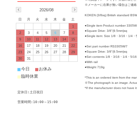
※メーカーに在庫が無い場合はご連絡
2026/08
KOKEN (3/8sq) British standard BSW
日
月
火
水
木
金
土
●Single item Product number 3305W 
1
●Square Drive: 3/8"(9.5mm)sq
2
3
4
5
6
7
8
●Single item: Size 1/8・3/16・1/
9
10
11
12
13
14
15
16
17
18
19
20
21
22
●Set part number RS3305W/7
●Square Drive: 3/8"(9.5mm)sq
23
24
25
26
27
28
29
●Set contents 1/8・3/16・1/4・5/
30
31
●With rail
●Weight 719g
■
■
今日
お休み
■
臨時休業
*This is an ordered item from the man
※The photograph is an image. Actual
*If the manufacturer does not have it 
定休日:土日祝日
営業時間:10:00～15:00