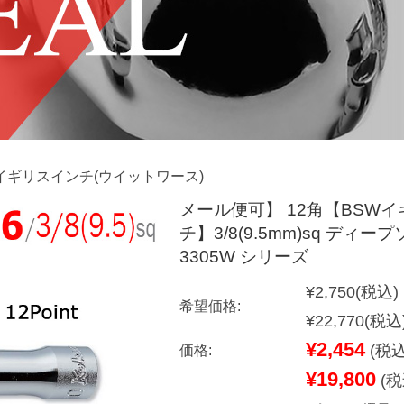
イギリスインチ(ウイットワース)
メール便可】 12角【BSW
チ】3/8(9.5mm)sq ディー
3305W シリーズ
¥2,750
(税込)
希望価格:
¥22,770
(税込
¥2,454
(税込
価格:
¥19,800
(税