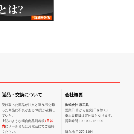
返品・交換について
会社概要
受け取った商品が注文と違う/受け取
株式会社 原工具
った商品に不良がある/商品が破損し
営業日 月から金(祝日を除く)
ていた。
※土日祝日は定休日となります。
上記のような場合商品到着後
7日以
営業時間 10：00～15：00
内
にメールまたはお電話にてご連絡
ください。
所在地 〒270-1164