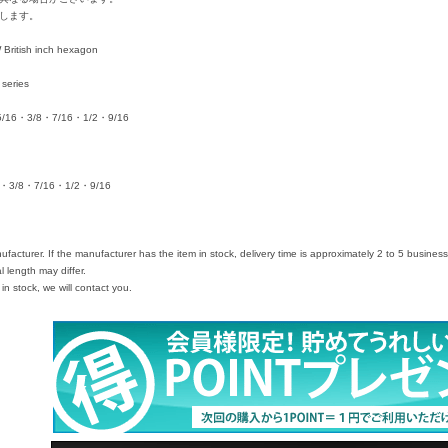
します。
 British inch hexagon
series
4・5/16・3/8・7/16・1/2・9/16
16・3/8・7/16・1/2・9/16
ufacturer. If the manufacturer has the item in stock, delivery time is approximately 2 to 5 busines
 length may differ.
in stock, we will contact you.