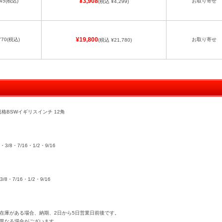
45
(税込)
¥3,908
お取り寄せ
(税込 ¥4,299)
770
(税込)
¥19,800
お取り寄せ
(税込 ¥21,780)
国規格BSWイギリスインチ 12角
・3/8・7/16・1/2・9/16
/8・7/16・1/2・9/16
在庫がある場合、納期、2日から5日営業日前後です。
異なる場合がございます。