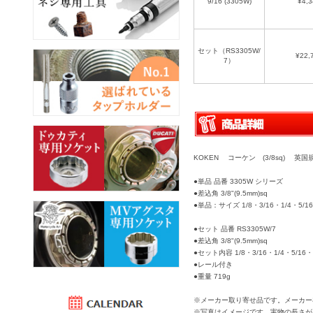
9/16 (3305W)
¥4,3
セット（RS3305W/
¥22,
7）
KOKEN コーケン (3/8sq) 英
●単品 品番 3305W シリーズ
●差込角 3/8"(9.5mm)sq
●単品：サイズ 1/8・3/16・1/4・5/16
●セット 品番 RS3305W/7
●差込角 3/8"(9.5mm)sq
●セット内容 1/8・3/16・1/4・5/16・3
●レール付き
●重量 719g
※メーカー取り寄せ品です。メーカー
※写真はイメージです。実物の長さが