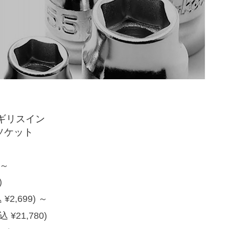
イギリスイン
プソケット
～
)
 ¥2,699)
～
込 ¥21,780)