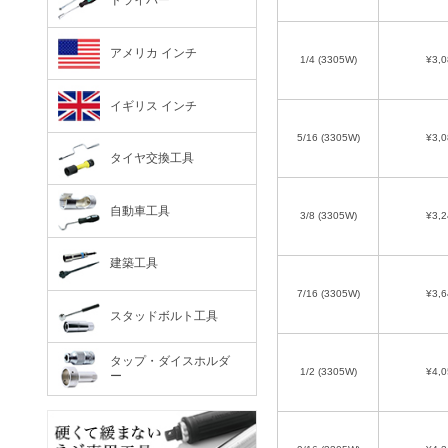
ドライバー
アメリカ インチ
1/4 (3305W)
¥3,0
イギリス インチ
5/16 (3305W)
¥3,0
タイヤ交換工具
自動車工具
3/8 (3305W)
¥3,2
建築工具
7/16 (3305W)
¥3,6
スタッドボルト工具
タップ・ダイスホルダ
1/2 (3305W)
¥4,0
ー