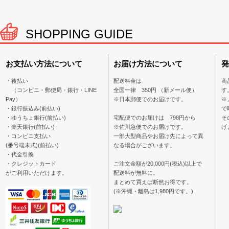
SHOPPING GUIDE
お支払い方法について
お届け方法について
発
・後払い
配送料金は
商
（コンビニ・郵便局・銀行・LINE
全国一律 350円 （新メール便）
す
Pay）
※日本郵便でのお届けです。
※
・銀行振込み(前払い)
で
・ゆうちょ銀行(前払い)
宅配便でのお届けは 798円から
そ
・楽天銀行(前払い)
※佐川急便でのお届けです。
げ
・コンビニ支払い
一部大型商品やお届け先によって異
(番号端末式)(前払い)
なる場合がございます。
・代金引換
・クレジットカード
ご注文金額が20,000円(税込)以上で
がご利用いただけます。
配送料が無料に。
まとめて買えば断然お得です。
(※沖縄・離島は1,980円です。)