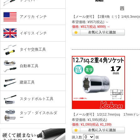
ドライバー
アメリカ インチ
【メール便可】【2重4角 ミリ】1/4(6.3mm
希望価格:
¥957
(税込)
～
価格:
¥817
(税込 ¥899)
～
イギリス インチ
タイヤ交換工具
自動車工具
建築工具
スタッドボルト工具
タップ・ダイスホルダ
【メール便可】 1/2(12.7mm)sq 17mm
ー
希望価格:
¥1,595
(税込)
価格:
¥1,090
(税込 ¥1,199)
購入数
個