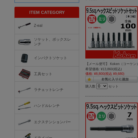
ITEM CATEGORY
Z-eal
ソケット、ボックスレ
ンチ
インパクトソケット
【メール便可】 Koken（コーケン） 
希望価格:
¥13,860
(税込)
工具セット
価格:
¥8,800
(税込 ¥9,680)
購入数
セット
ラチェットレンチ
ハンドルレンチ
エクステンションバー