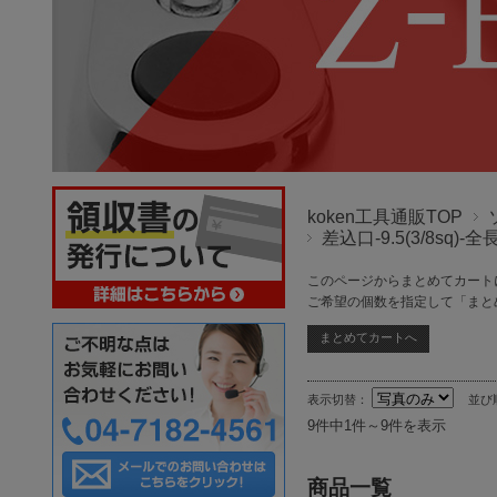
koken工具通販TOP
差込口-9.5(3/8sq)-全
このページからまとめてカート
ご希望の個数を指定して「まと
表示切替：
並び
9件中1件～9件を表示
商品一覧