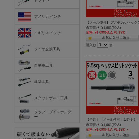
ドライバー
アメリカ インチ
【メール便可】 3/8”-9.5sq ヘック
希望価格:
¥1,661
(税込)
価格:
¥1,090
(税込 ¥1,199)
イギリス インチ
購入数
個
タイヤ交換工具
自動車工具
建築工具
スタッドボルト工具
タップ・ダイスホルダ
ー
【予約】【メール便可】3/8”-9.5 ヘ
希望価格:
¥1,661
(税込)
価格:
¥1,090
(税込 ¥1,199)
～