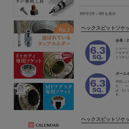
9件中1件～9件を表示
ヘックスビットソケットを
全長：2
ショー
ヘキサゴ
ミリから
ボール
早回しに
す。 ヘ
は 3ミ
す。
ヘックスビットソケットを