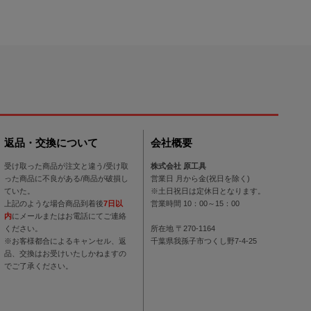
返品・交換について
会社概要
受け取った商品が注文と違う/受け取
株式会社 原工具
った商品に不良がある/商品が破損し
営業日 月から金(祝日を除く)
ていた。
※土日祝日は定休日となります。
上記のような場合商品到着後
7日以
営業時間 10：00～15：00
内
にメールまたはお電話にてご連絡
ください。
所在地 〒270-1164
※お客様都合によるキャンセル、返
千葉県我孫子市つくし野7-4-25
品、交換はお受けいたしかねますの
でご了承ください。