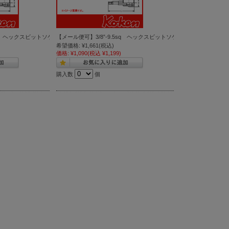
6 )
 ヘックスビットソケットレンチ 5mm ( 3010M.100-5 )
【メール便可】3/8”-9.5sq ヘックスビットソケットレンチ 4mm ( 3010
希望価格:
¥1,661
(税込)
価格:
¥1,090
(税込 ¥1,199)
購入数
個