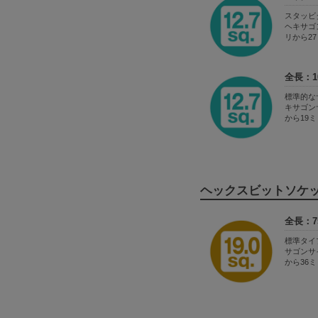
スタッ
ヘキサゴ
リから2
全長：1
標準的な
キサゴン
から19
ヘックスビットソケットを
全長：7
標準タイ
サゴンサ
から36