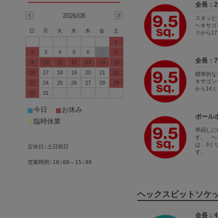
全長：2
2026/08
スタッ
ヘキサゴ
日
月
火
水
木
金
土
リから1
1
2
3
4
5
6
7
8
全長：7
9
10
11
12
13
14
15
16
17
18
19
20
21
22
標準的な
キサゴン
23
24
25
26
27
28
29
から14
30
31
■
■
今日
お休み
ボール
■
臨時休業
早回しに
す。 ヘ
は 3ミ
定休日:土日祝日
す。
営業時間:10:00～15:00
ヘックスビットソケットを
全長：4