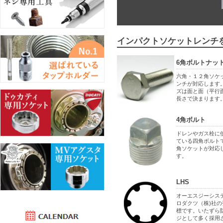
インパクトソケットレンチ
6角ボルトナッ
六角・１２角ソケ
ンチが対応します
ズは面と面（平行
長さで決まります
4角ボルト
ドレンやガス栓に
ている四角ボルトで
角ソケットが対応
す。
LHS
オーエスジーシス
ロダクツ（株)社の
標です。いたずら
ジとして多く採用