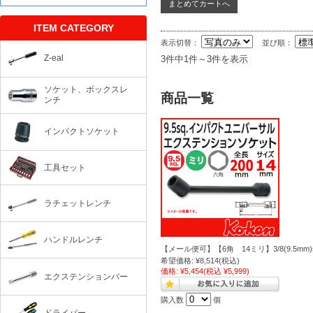
ITEM CATEGORY
表示切替：
並び順：
Z-eal
3件中1件～3件を表示
ソケット、ボックスレ
商品一覧
ンチ
インパクトソケット
工具セット
ラチェットレンチ
ハンドルレンチ
【メール便可】【6角 14ミリ】3/8(9.5mm
希望価格:
¥8,514
(税込)
価格:
¥5,454
(税込 ¥5,999)
エクステンションバー
購入数
個