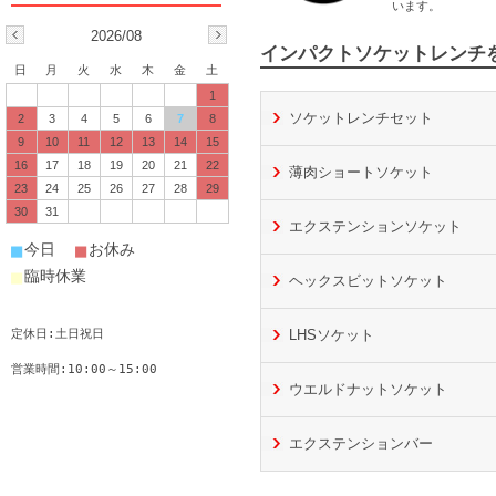
います。
2026/08
インパクトソケットレンチ
日
月
火
水
木
金
土
1
ソケットレンチセット
2
3
4
5
6
7
8
9
10
11
12
13
14
15
16
17
18
19
20
21
22
薄肉ショートソケット
23
24
25
26
27
28
29
30
31
エクステンションソケット
■
■
今日
お休み
■
臨時休業
ヘックスビットソケット
定休日:土日祝日
LHSソケット
営業時間:10:00～15:00
ウエルドナットソケット
エクステンションバー