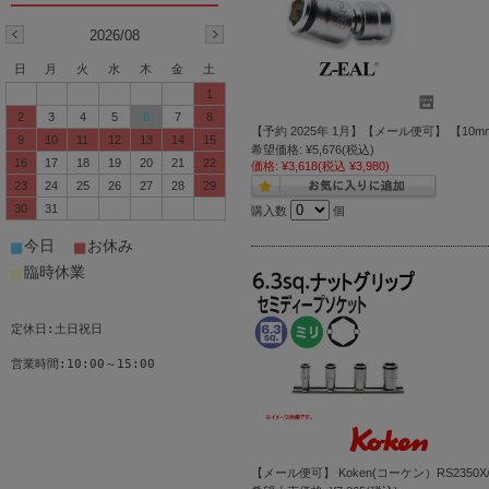
2026/08
日
月
火
水
木
金
土
1
2
3
4
5
6
7
8
【予約 2025年 1月】【メール便可】 【10mm
9
10
11
12
13
14
15
希望価格:
¥5,676
(税込)
16
17
18
19
20
21
22
価格:
¥3,618
(税込 ¥3,980)
23
24
25
26
27
28
29
30
31
購入数
個
■
■
今日
お休み
■
臨時休業
定休日:土日祝日
営業時間:10:00～15:00
【メール便可】 Koken(コーケン）RS235