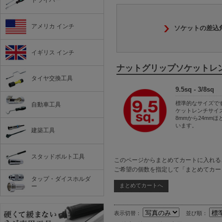
ドライバー
アメリカ インチ
ソケットの差込
イギリス インチ
ナットグリップソケットレ
タイヤ交換工具
9.5sq - 3/8sq
標準的なサイズで
自動車工具
ケットレンチサイ
8mmから24mmほ
います。
建築工具
スタッドボルト工具
このページからまとめてカートに入れる
ご希望の個数を指定して「まとめてカー
タップ・ダイスホルダ
ー
表示切替：
並び順：