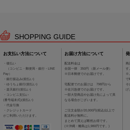
SHOPPING GUIDE
お支払い方法について
お届け方法について
発
・後払い
配送料金は
商
（コンビニ・郵便局・銀行・LINE
全国一律 350円 （新メール便）
す
Pay）
※日本郵便でのお届けです。
※
・銀行振込み(前払い)
で
・ゆうちょ銀行(前払い)
宅配便でのお届けは 798円から
そ
・楽天銀行(前払い)
※佐川急便でのお届けです。
げ
・コンビニ支払い
一部大型商品やお届け先によって異
(番号端末式)(前払い)
なる場合がございます。
・代金引換
・クレジットカード
ご注文金額が20,000円(税込)以上で
がご利用いただけます。
配送料が無料に。
まとめて買えば断然お得です。
(※沖縄・離島は1,980円です。)