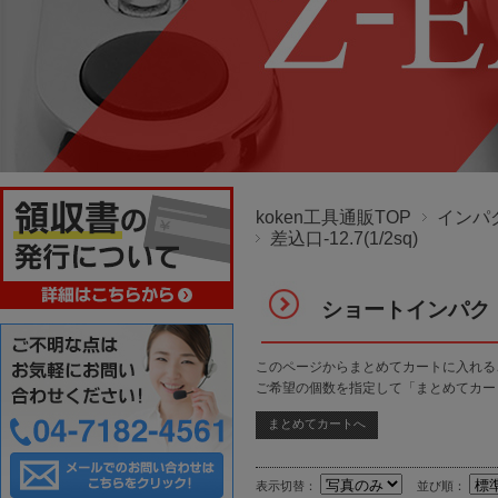
koken工具通販TOP
インパ
差込口-12.7(1/2sq)
ショートインパクトソ
このページからまとめてカートに入れる
ご希望の個数を指定して「まとめてカー
表示切替：
並び順：