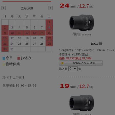
2026/08
日
月
火
水
木
金
土
1
2
3
4
5
6
7
8
9
10
11
12
13
14
15
16
17
18
19
20
21
22
23
24
25
26
27
28
29
30
31
12角(薄肉） 1/2(12.7mm)sq 24mm イ
希望価格:
¥1,958
(税込)
■
■
今日
お休み
価格:
¥1,272
(税込 ¥1,399)
■
臨時休業
購入数
個
定休日:土日祝日
営業時間:10:00～15:00