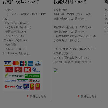
お支払い方法について
お届け方法について
発
・後払い
配送料金は
商
（コンビニ・郵便局・銀行・LINE
全国一律 350円 （新メール便）
す
Pay）
※日本郵便でのお届けです。
※
・銀行振込み(前払い)
で
・ゆうちょ銀行(前払い)
宅配便でのお届けは 798円から
そ
・楽天銀行(前払い)
※佐川急便でのお届けです。
げ
・コンビニ支払い
一部大型商品やお届け先によって異
(番号端末式)(前払い)
なる場合がございます。
・代金引換
・クレジットカード
ご注文金額が20,000円(税込)以上で
がご利用いただけます。
配送料が無料に。
まとめて買えば断然お得です。
(※沖縄・離島は1,980円です。)
詳細はこちら
詳細はこちら